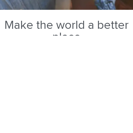
Make the world a better
place
Die von Andreas Haberger 2007 gegründete Stiftung zur
Förderung von Kinderhilfsprojekten wurde zum
Jahresbeginn 2022 in die VVO Haberger Foundation
umbenannt.
Gleichzeitig wurde in Gedenken an den verstorbenen
Bruder von Andreas Haberger, Florian Haberger, die
Satzung der Stiftung erweitert. Somit können nun auch
Projekte zu den Themen Artenschutz, Klimaschutz sowie
Umweltprojekte gefördert werden.
Dabei setzt die VVO Haberger Foundation sowohl bei